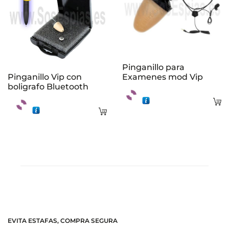
Pinganillo para
Pinganillo Vip con
Examenes mod Vip
boligrafo Bluetooth
A
Añadir
al
al
ca
carrito
EVITA ESTAFAS, COMPRA SEGURA