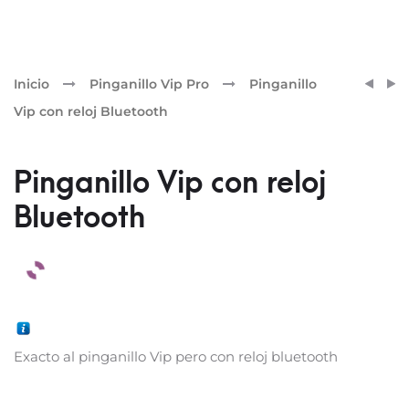
Pr
PINGA
CHUL
Inicio
Pinganillo Vip Pro
Pinganillo
VIP
ELEC
nav
Vip con reloj Bluetooth
CON
LAR
BOLI
21
BLUE
Pinganillo Vip con reloj
Bluetooth
Exacto al pinganillo Vip pero con reloj bluetooth