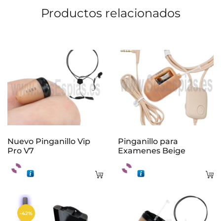
Productos relacionados
Nuevo Pinganillo Vip
Pinganillo para
Pro V7
Examenes Beige
Añadir
A
al
al
carrito
ca
-42%