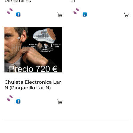
Pinganillos
21
Añadir
A
al
al
carrito
ca
Chuleta Electronica Lar
N (Pinganillo Lar N)
Añadir
al
carrito