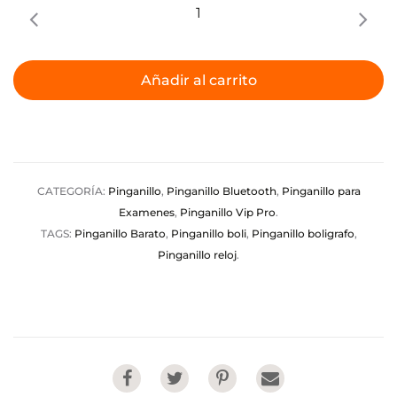
Pinganillo
Vip
con
reloj
Añadir al carrito
Bluetooth
quantity
CATEGORÍA:
Pinganillo
,
Pinganillo Bluetooth
,
Pinganillo para
Examenes
,
Pinganillo Vip Pro
.
TAGS:
Pinganillo Barato
,
Pinganillo boli
,
Pinganillo boligrafo
,
Pinganillo reloj
.
Share